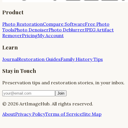
Product
Photo Restoration
Compare Software
Free Photo
Tools
Photo Denoiser
Photo Deblurrer
JPEG Artifact
Remover
Pricing
My Account
Learn
Journal
Restoration Guides
Family History Tips
Stay in Touch
Preservation tips and restoration stories, in your inbox.
Join
©
2026
ArtImageHub. All rights reserved.
About
Privacy Policy
Terms of Service
Site Map