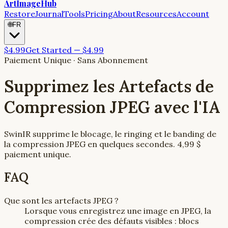
ArtImageHub
Restore
Journal
Tools
Pricing
About
Resources
Account
🌐
FR
$4.99
Get Started — $4.99
Paiement Unique · Sans Abonnement
Supprimez les Artefacts de
Compression JPEG avec l'IA
SwinIR supprime le blocage, le ringing et le banding de
la compression JPEG en quelques secondes. 4,99 $
paiement unique.
FAQ
Que sont les artefacts JPEG ?
Lorsque vous enregistrez une image en JPEG, la
compression crée des défauts visibles : blocs